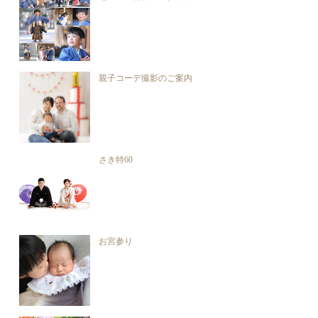
親子コーデ撮影のご案内
さき特60
お宮参り