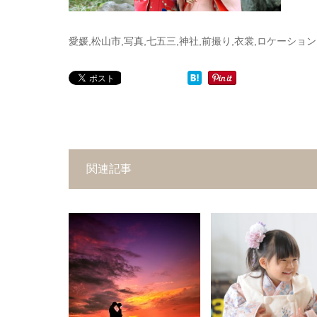
愛媛,松山市,写真,七五三,神社,前撮り,衣裳,ロケーション
関連記事