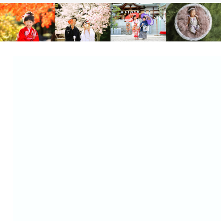
Family
Wedding
Family