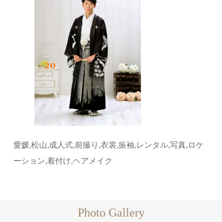
愛媛,松山,成人式,前撮り,衣裳,振袖,レンタル,写真,ロケ
ーション,着付け,ヘアメイク
Photo Gallery