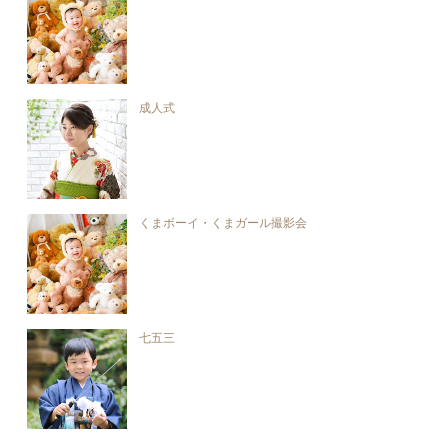
成人式
くまボーイ・くまガール撮影会
七五三